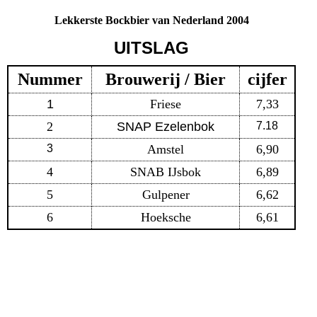
Lekkerste Bockbier van Nederland 2004
UITSLAG
Nummer
Brouwerij / Bier
cijfer
1
Friese
7,33
2
SNAP Ezelenbok
7.18
3
Amstel
6,90
4
SNAB IJsbok
6,89
5
Gulpener
6,62
6
Hoeksche
6,61